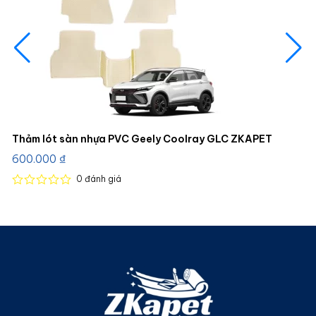
Thảm lót sàn nhựa PVC Geely Coolray GLC ZKAPET
600.000
₫
0
đánh giá
Được
xếp
hạng
0
5
sao