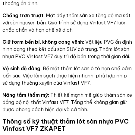
thoáng ổn định.
Chống trơn trượt:
Mặt đáy thảm sàn xe tăng độ ma sát
với sàn nguyên bản. Quá trình sử dụng Vinfast VF7 luôn
chắc chắn và hạn chế xê dịch.
Giữ form bền bỉ, không cong vênh:
Vật liệu PVC ổn định
hình dạng theo kết cấu sàn SUV cỡ trung. Thảm lót sàn
nhựa PVC Vinfast VF7 duy trì độ bền trong thời gian dài.
Vệ sinh dễ dàng:
Bề mặt thảm lót sàn ô tô hạn chế bám
bẩn sâu. Việc làm sạch thực hiện nhanh, phù hợp nhịp
sử dụng thường xuyên của Vinfast VF7.
Nâng tầm thẩm mỹ:
Thiết kế mạnh mẽ giúp thảm sàn xe
đồng bộ nội thất Vinfast VF7. Tổng thể không gian giữ
được phong cách hiện đại và cá tính.
Thông số kỹ thuật thảm lót sàn nhựa PVC
Vinfast VF7 ZKAPET