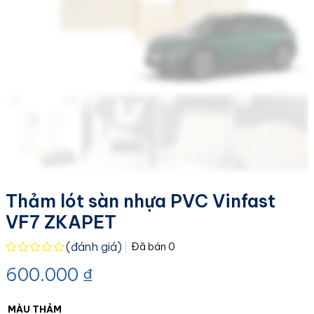
Thảm lót sàn nhựa PVC Vinfast
VF7 ZKAPET
(đánh giá)
Đã bán
0
Được
600.000
₫
xếp
hạng
0.0
5
MÀU THẢM