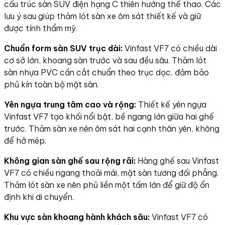
cấu trúc sàn SUV điện hạng C thiên hướng thể thao. Các
lưu ý sau giúp thảm lót sàn xe ôm sát thiết kế và giữ
được tính thẩm mỹ.
Chuẩn form sàn SUV trục dài:
Vinfast VF7 có chiều dài
cơ sở lớn, khoang sàn trước và sau đều sâu. Thảm lót
sàn nhựa PVC cần cắt chuẩn theo trục dọc, đảm bảo
phủ kín toàn bộ mặt sàn.
Yên ngựa trung tâm cao và rộng:
Thiết kế yên ngựa
Vinfast VF7 tạo khối nổi bật, bề ngang lớn giữa hai ghế
trước. Thảm sàn xe nên ôm sát hai cạnh thân yên, không
để hở mép.
Không gian sàn ghế sau rộng rãi:
Hàng ghế sau Vinfast
VF7 có chiều ngang thoải mái, mặt sàn tương đối phẳng.
Thảm lót sàn xe nên phủ liền một tấm lớn để giữ độ ổn
định khi di chuyển.
Khu vực sàn khoang hành khách sâu:
Vinfast VF7 có