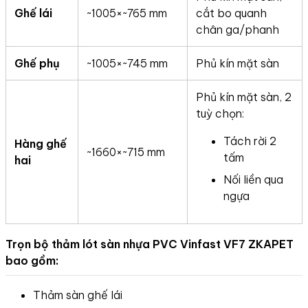
Ghế lái
~1005×~765 mm
cắt bo quanh
chân ga/phanh
Ghế phụ
~1005×~745 mm
Phủ kín mặt sàn
Phủ kín mặt sàn, 2
tuỳ chọn:
Tách rời 2
Hàng ghế
~1660×~715 mm
tấm
hai
Nối liền qua
ngựa
Trọn bộ thảm lót sàn nhựa PVC Vinfast VF7 ZKAPET
bao gồm:
Thảm sàn ghế lái