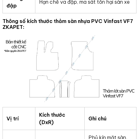
Hạn chế va đập, ma sát tổn hại sàn xe
đập
Thông số kích thước thảm sàn nhựa PVC Vinfast VF7
ZKAPET:
Kích thước
Vị trí
Ghi chú
(DxR)
Phủ kín mặt sàn,