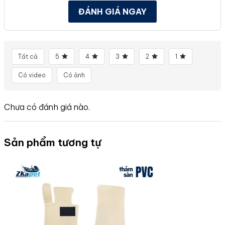
ĐÁNH GIÁ NGAY
Tất cả
5
4
3
2
1
Có video
Có ảnh
Chưa có đánh giá nào.
Sản phẩm tương tự