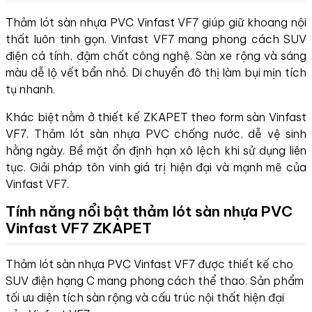
Thảm lót sàn nhựa PVC Vinfast VF7 giúp giữ khoang nội
thất luôn tinh gọn. Vinfast VF7 mang phong cách SUV
điện cá tính, đậm chất công nghệ. Sàn xe rộng và sáng
màu dễ lộ vết bẩn nhỏ. Di chuyển đô thị làm bụi mịn tích
tụ nhanh.
Khác biệt nằm ở thiết kế ZKAPET theo form sàn Vinfast
VF7. Thảm lót sàn nhựa PVC chống nước, dễ vệ sinh
hằng ngày. Bề mặt ổn định hạn xô lệch khi sử dụng liên
tục. Giải pháp tôn vinh giá trị hiện đại và mạnh mẽ của
Vinfast VF7.
Tính năng nổi bật thảm lót sàn nhựa PVC
Vinfast VF7 ZKAPET
Thảm lót sàn nhựa PVC Vinfast VF7 được thiết kế cho
SUV điện hạng C mang phong cách thể thao. Sản phẩm
tối ưu diện tích sàn rộng và cấu trúc nội thất hiện đại