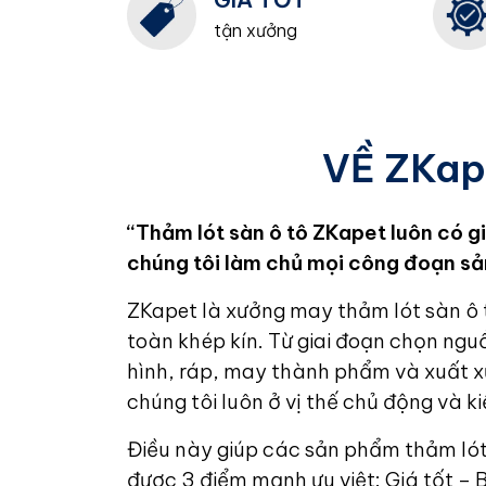
tận xưởng
VỀ ZKap
“Thảm lót sàn ô tô ZKapet luôn có gi
chúng tôi làm chủ mọi công đoạn sả
ZKapet là xưởng may thảm lót sàn ô 
toàn khép kín. Từ giai đoạn chọn ngu
hình, ráp, may thành phẩm và xuất x
chúng tôi luôn ở vị thế chủ động và k
Điều này giúp các sản phẩm thảm lót
được 3 điểm mạnh ưu việt:
Giá tốt – 