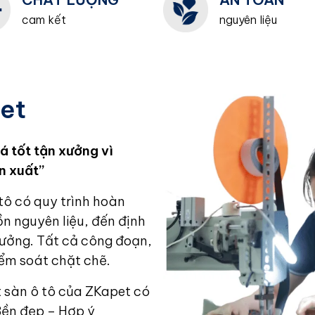
cam kết
nguyên liệu
et
á tốt tận xưởng vì
n xuất”
tô có quy trình hoàn
ồn nguyên liệu, đến định
ưởng. Tất cả công đoạn,
iểm soát chặt chẽ.
 sàn ô tô của ZKapet có
Bền đẹp – Hợp ý