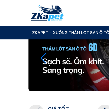
Skip to content
ZKAPET – XƯỞNG THẢM LÓT SÀN Ô T
GIÁ TỐT