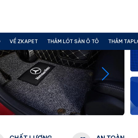
Ô
VỀ ZKAPET
THẢM LÓT SÀN Ô TÔ
THẢM TAPL
CHẤT LƯỢNG
AN TOÀN