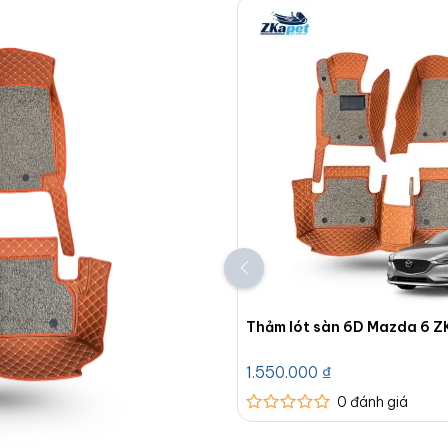
Thảm lót sàn 6D Mazda 6 
1.550.000
₫
0
đánh giá
Được
xếp