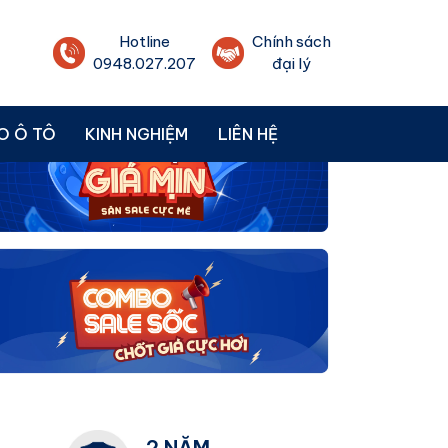
Hotline
Chính sách
0948.027.207
đại lý
O Ô TÔ
KINH NGHIỆM
LIÊN HỆ
2 NĂM