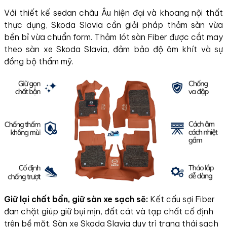
Với thiết kế sedan châu Âu hiện đại và khoang nội thất
thực dụng, Skoda Slavia cần giải pháp thảm sàn vừa
bền bỉ vừa chuẩn form. Thảm lót sàn Fiber được cắt may
theo sàn xe Skoda Slavia, đảm bảo độ ôm khít và sự
đồng bộ thẩm mỹ.
Giữ lại chất bẩn, giữ sàn xe sạch sẽ:
Kết cấu sợi Fiber
đan chặt giúp giữ bụi mịn, đất cát và tạp chất cố định
trên bề mặt. Sàn xe Skoda Slavia duy trì trạng thái sạch