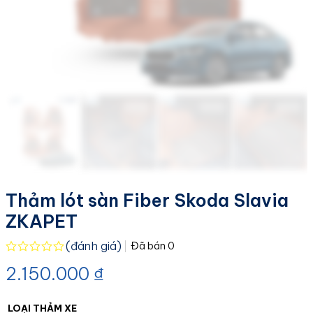
Thảm lót sàn Fiber Skoda Slavia
ZKAPET
(đánh giá)
Đã bán
0
Được
2.150.000
₫
xếp
hạng
0.0
5
LOẠI THẢM XE