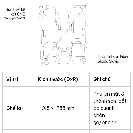
Vị trí
Kích thước (DxR)
Ghi chú
Phủ kín mặt &
thành sàn, cắt
Ghế lái
~1015 × ~755 mm
bo quanh
chân
ga/phanh