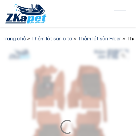
Skip to content
Trang chủ
»
Thảm lót sàn ô tô
»
Thảm lót sàn Fiber
» Thả