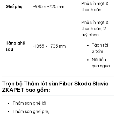
Phủ kín mặt &
Ghế phụ
~995 × ~725 mm
thành sàn
Phủ kín mặt &
thành sàn, 2
tuỳ chọn:
Hàng ghế
Tách rời
~1855 × ~735 mm
sau
2 tấm
Nối liền
qua ngựa
Trọn bộ Thảm lót sàn Fiber Skoda Slavia
ZKAPET bao gồm:
Thảm sàn ghế lái
Thảm sàn ghế phụ