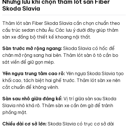
Những lưu khi chọn thảm lót sàn Fiber
Skoda Slavia
Thảm lót sàn Fiber Skoda Slavia cần chọn chuẩn theo
cấu trúc sedan châu Âu. Các lưu ý dưới đây giúp thảm
sàn xe đồng bộ thiết kế khoang nội thất.
Sàn trước mở rộng ngang:
Skoda Slavia có hốc để
chân mở rộng sang hai bên. Thảm lót sàn ô tô cần bo
sát viền để giữ gọn mép.
Yên ngựa trung tâm cao rõ:
Yên ngựa Skoda Slavia tạo
khối cao, tách biệt hai ghế trước. Thảm lót sàn xe nên
cắt chuẩn để không vênh.
Sàn sau nhô giữa đáng kể:
Vị trí giữa sàn sau Skoda
Slavia nhô khá rõ. Thảm sàn xe cần ôm gờ để tránh
phồng mặt.
Chiều dài cơ sở lớn:
Skoda Slavia có trục cơ sở dài