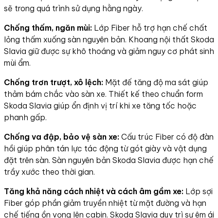
sẽ trong quá trình sử dụng hằng ngày.
Chống thấm, ngăn mùi:
Lớp Fiber hỗ trợ hạn chế chất
lỏng thấm xuống sàn nguyên bản. Khoang nội thất Skoda
Slavia giữ được sự khô thoáng và giảm nguy cơ phát sinh
mùi ẩm.
Chống trơn trượt, xô lệch:
Mặt đế tăng độ ma sát giúp
thảm bám chắc vào sàn xe. Thiết kế theo chuẩn form
Skoda Slavia giúp ổn định vị trí khi xe tăng tốc hoặc
phanh gấp.
Chống va đập, bảo vệ sàn xe:
Cấu trúc Fiber có độ đàn
hồi giúp phân tán lực tác động từ gót giày và vật dụng
đặt trên sàn. Sàn nguyên bản Skoda Slavia được hạn chế
trầy xước theo thời gian.
Tăng khả năng cách nhiệt và cách âm gầm xe:
Lớp sợi
Fiber góp phần giảm truyền nhiệt từ mặt đường và hạn
chế tiếng ồn vọng lên cabin. Skoda Slavia duy trì sự êm ái