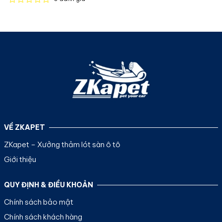
Được
xếp
hạng
0
5
sao
VỀ ZKAPET
ZKapet – Xưởng thảm lót sàn ô tô
Giới thiệu
QUY ĐỊNH & ĐIỀU KHOẢN
Chính sách bảo mật
Chính sách khách hàng