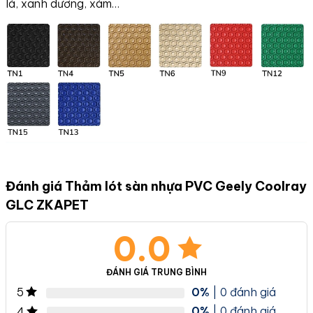
lá, xanh dương, xám…
Đánh giá Thảm lót sàn nhựa PVC Geely Coolray
GLC ZKAPET
0.0
ĐÁNH GIÁ TRUNG BÌNH
0%
| 0 đánh giá
5
0%
| 0 đánh giá
4