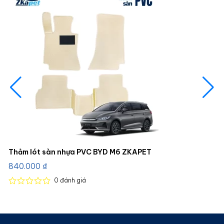
Thảm lót sàn nhựa PVC BYD M6 ZKAPET
840.000
₫
0
đánh giá
Được
xếp
hạng
0