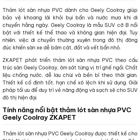
Thảm lót sàn nhựa PVC dành cho Geely Coolray giúp
bảo vệ khoang lái khỏi bụi bẩn và nước mưa khi di
chuyển hằng ngày. Geely Coolray là mẫu SUV cỡ B nổi
bật với thiết kế thể thao và không gian hiện đại. Tuy
nhiên, việc di chuyển thường xuyên trong đô thị đông
đúc khiến sàn xe dễ bám cát, đất và vết bẩn nhỏ.
ZKAPET phát triển thảm lót sàn nhựa PVC theo cấu
trúc sàn Geely Coolray, ôm sát từng vị trí ghế ngồi. Chất
liệu chống nước, dễ lau chùi và bền bỉ theo thời gian.
Thiết kế cố định tốt, hạn chế xô lệch khi sử dụng. Giải
pháp tối ưu để duy trì vẻ năng động và sạch sẽ cho SUV
đô thị hiện đại.
Tính năng nổi bật thảm lót sàn nhựa PVC
Geely Coolray ZKAPET
Thảm lót sàn nhựa PVC Geely Coolray được thiết kế cho