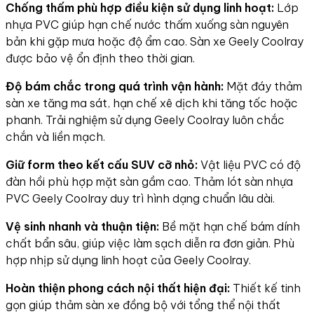
Chống thấm phù hợp điều kiện sử dụng linh hoạt:
Lớp
nhựa PVC giúp hạn chế nước thấm xuống sàn nguyên
bản khi gặp mưa hoặc độ ẩm cao. Sàn xe Geely Coolray
được bảo vệ ổn định theo thời gian.
Độ bám chắc trong quá trình vận hành:
Mặt đáy thảm
sàn xe tăng ma sát, hạn chế xê dịch khi tăng tốc hoặc
phanh. Trải nghiệm sử dụng Geely Coolray luôn chắc
chắn và liền mạch.
Giữ form theo kết cấu SUV cỡ nhỏ:
Vật liệu PVC có độ
đàn hồi phù hợp mặt sàn gầm cao. Thảm lót sàn nhựa
PVC Geely Coolray duy trì hình dạng chuẩn lâu dài.
Vệ sinh nhanh và thuận tiện:
Bề mặt hạn chế bám dính
chất bẩn sâu, giúp việc làm sạch diễn ra đơn giản. Phù
hợp nhịp sử dụng linh hoạt của Geely Coolray.
Hoàn thiện phong cách nội thất hiện đại:
Thiết kế tinh
gọn giúp thảm sàn xe đồng bộ với tổng thể nội thất