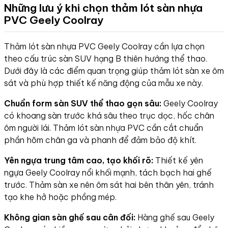
Những lưu ý khi chọn thảm lót sàn nhựa
PVC Geely Coolray
Thảm lót sàn nhựa PVC
Geely
Coolray cần lựa chọn
theo cấu trúc sàn SUV hạng B thiên hướng thể thao.
Dưới đây là các điểm quan trọng giúp thảm lót sàn xe ôm
sát và phù hợp thiết kế năng động của mẫu xe này.
Chuẩn form sàn SUV thể thao gọn sâu:
Geely Coolray
có khoang sàn trước khá sâu theo trục dọc, hốc chân
ôm người lái. Thảm lót sàn nhựa PVC cần cắt chuẩn
phần hõm chân ga và phanh để đảm bảo độ khít.
Yên ngựa trung tâm cao, tạo khối rõ:
Thiết kế yên
ngựa Geely Coolray nổi khối mạnh, tách bạch hai ghế
trước. Thảm sàn xe nên ôm sát hai bên thân yên, tránh
tạo khe hở hoặc phồng mép.
Không gian sàn ghế sau cân đối:
Hàng ghế sau Geely