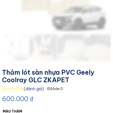
Thảm lót sàn nhựa PVC Geely
Coolray GLC ZKAPET
(đánh giá)
Đã bán
0
Được
600.000
₫
xếp
hạng
0.0
5
MÀU THẢM