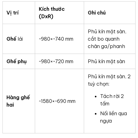
Kích thước
Vị trí
Ghi chú
(DxR)
Phủ kín mặt sàn,
Ghế
lái
~980×~740 mm
cắt bo quanh
chân ga/phanh
Ghế phụ
~980×~720 mm
Phủ kín mặt sàn
Phủ kín mặt sàn, 2
tuỳ chọn:
Tách rời 2
Hàng ghế
~1580×~690 mm
tấm
hai
Nối liền qua
ngựa