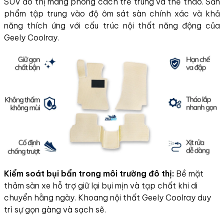
SUV đô thị mang phong cách trẻ trung và thể thao. Sản
phẩm tập trung vào độ ôm sát sàn chính xác và khả
năng thích ứng với cấu trúc nội thất năng động của
Geely Coolray.
Kiểm soát bụi bẩn trong môi trường đô thị:
Bề mặt
thảm sàn xe hỗ trợ giữ lại bụi mịn và tạp chất khi di
chuyển hằng ngày. Khoang nội thất Geely Coolray duy
trì sự gọn gàng và sạch sẽ.