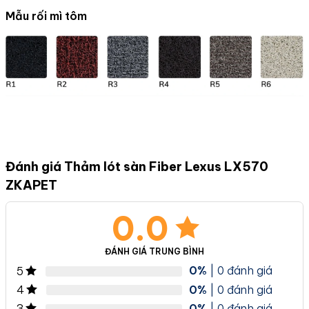
Mẫu rối mì tôm
Đánh giá Thảm lót sàn Fiber Lexus LX570
ZKAPET
0.0
ĐÁNH GIÁ TRUNG BÌNH
0%
| 0 đánh giá
5
0%
| 0 đánh giá
4
0%
| 0 đánh giá
3