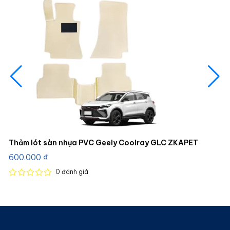
Thảm lót sàn nhựa PVC Geely Coolray GLC ZKAPET
600.000
₫
0
đánh giá
Được
xếp
hạng
0
5
sao