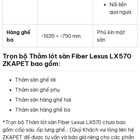
Nối liền
qua ngựa
Hàng ghế
Phủ kín mặt
~1635 × ~790 mm
ba
sàn
Trọn bộ Thảm lót sàn Fiber Lexus LX570
ZKAPET bao gồm:
Thảm sàn ghế lái
Thảm sàn ghế phụ
Thảm sàn hàng ghế hai
Thảm sàn hàng ghế ba
*Trọn bộ Thảm lót sàn Fiber Lexus LX570 chưa bao
gồm: cốp sau, ốp lưng ghế… (Quý Khách vui lòng liên hệ
ZKAPET để được tư vấn và báo giá riêng cho các phần