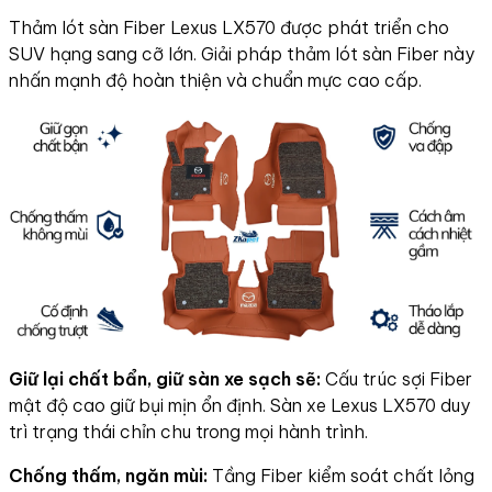
Thảm lót sàn Fiber Lexus LX570 được phát triển cho
SUV hạng sang cỡ lớn. Giải pháp thảm lót sàn Fiber này
nhấn mạnh độ hoàn thiện và chuẩn mực cao cấp.
Giữ lại chất bẩn, giữ sàn xe sạch sẽ:
Cấu trúc sợi Fiber
mật độ cao giữ bụi mịn ổn định. Sàn xe Lexus LX570 duy
trì trạng thái chỉn chu trong mọi hành trình.
Chống thấm, ngăn mùi:
Tầng Fiber kiểm soát chất lỏng