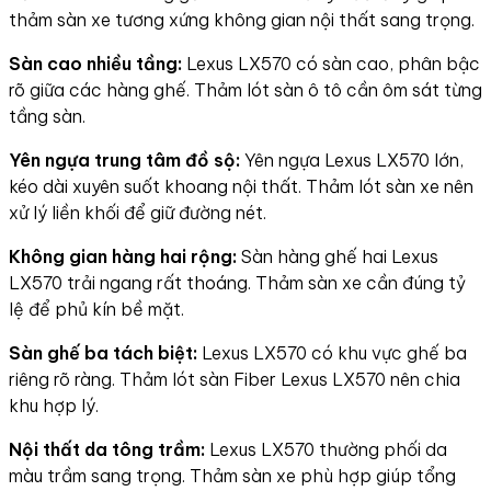
thảm sàn xe tương xứng không gian nội thất sang trọng.
Sàn cao nhiều tầng:
Lexus LX570 có sàn cao, phân bậc
rõ giữa các hàng ghế. Thảm lót sàn ô tô cần ôm sát từng
tầng sàn.
Yên ngựa trung tâm đồ sộ:
Yên ngựa Lexus LX570 lớn,
kéo dài xuyên suốt khoang nội thất. Thảm lót sàn xe nên
xử lý liền khối để giữ đường nét.
Không gian hàng hai rộng:
Sàn hàng ghế hai Lexus
LX570 trải ngang rất thoáng. Thảm sàn xe cần đúng tỷ
lệ để phủ kín bề mặt.
Sàn ghế ba tách biệt:
Lexus LX570 có khu vực ghế ba
riêng rõ ràng. Thảm lót sàn Fiber Lexus LX570 nên chia
khu hợp lý.
Nội thất da tông trầm:
Lexus LX570 thường phối da
màu trầm sang trọng. Thảm sàn xe phù hợp giúp tổng