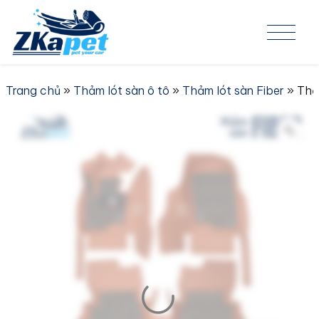
Skip to content
Trang chủ
»
Thảm lót sàn ô tô
»
Thảm lót sàn Fiber
» Thả