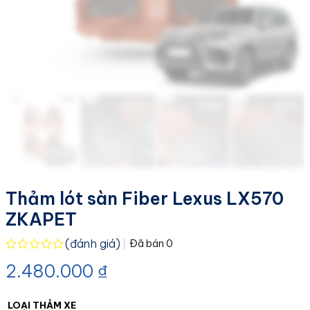
Thảm lót sàn Fiber Lexus LX570
ZKAPET
(đánh giá)
Đã bán
0
Được
2.480.000
₫
xếp
hạng
0.0
5
LOẠI THẢM XE