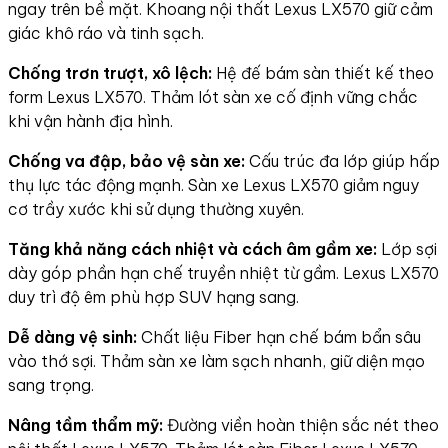
ngay trên bề mặt. Khoang nội thất Lexus LX570 giữ cảm
giác khô ráo và tinh sạch.
Chống trơn trượt, xô lệch:
Hệ đế bám sàn thiết kế theo
form Lexus LX570. Thảm lót sàn xe cố định vững chắc
khi vận hành địa hình.
Chống va đập, bảo vệ sàn xe:
Cấu trúc đa lớp giúp hấp
thụ lực tác động mạnh. Sàn xe Lexus LX570 giảm nguy
cơ trầy xước khi sử dụng thường xuyên.
Tăng khả năng cách nhiệt và cách âm gầm xe:
Lớp sợi
dày góp phần hạn chế truyền nhiệt từ gầm. Lexus LX570
duy trì độ êm phù hợp SUV hạng sang.
Dễ dàng vệ sinh:
Chất liệu Fiber hạn chế bám bẩn sâu
vào thớ sợi. Thảm sàn xe làm sạch nhanh, giữ diện mạo
sang trọng.
Nâng tầm thẩm mỹ:
Đường viền hoàn thiện sắc nét theo