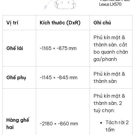
Vị trí
Kích thước (DxR)
Ghi chú
Phủ kín mặt &
thành sàn, cắt
Ghế lái
~1165 × ~875 mm
bo quanh chân
ga/phanh
Phủ kín mặt &
Ghế phụ
~1145 × ~845 mm
thành sàn
Phủ kín mặt &
thành sàn, 2
tuỳ chọn:
Hàng ghế
Tách rời 2
~2180 × ~860 mm
hai
tấm