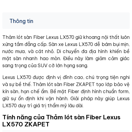
Thông tin
Thảm lót sàn Fiber Lexus LX570 giữ khoang nội thất luôn
xứng tầm đẳng cấp. Sàn xe Lexus LX570 dễ bám bụi mịn,
nước mưa, và cát nhỏ. Di chuyển đa địa hình khiến bề
mặt sàn nhanh hao mòn. Điều này làm giảm cảm giác
sang trọng của SUV cỡ lớn hạng sang.
Lexus LX570 được định vị đỉnh cao, chú trọng tiện nghi
và sự bề thế. Thảm lót sàn Fiber ZKAPET tạo lớp bảo vệ
kín sàn, hạn chế ẩm. Bề mặt Fiber định hình chuẩn form,
giữ sự ổn định khi vận hành. Giải pháp này giúp Lexus
LX570 duy trì giá trị thẩm mỹ lâu dài.
Tính năng của Thảm lót sàn Fiber Lexus
LX570 ZKAPET