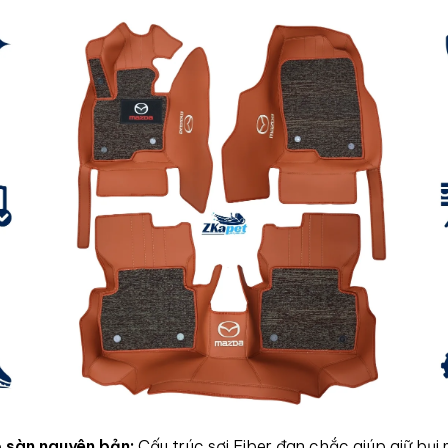
ệ sàn nguyên bản:
Cấu trúc sợi Fiber đan chắc giúp giữ bụi 