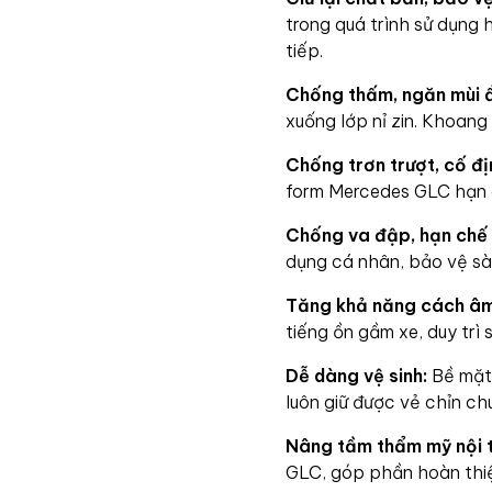
trong quá trình sử dụng
tiếp.
Chống thấm, ngăn mùi 
xuống lớp nỉ zin. Khoang
Chống trơn trượt, cố đị
form Mercedes GLC hạn c
Chống va đập, hạn chế 
dụng cá nhân, bảo vệ sàn
Tăng khả năng cách âm 
tiếng ồn gầm xe, duy trì
Dễ dàng vệ sinh:
Bề mặt 
luôn giữ được vẻ chỉn chu
Nâng tầm thẩm mỹ nội t
GLC, góp phần hoàn thiệ