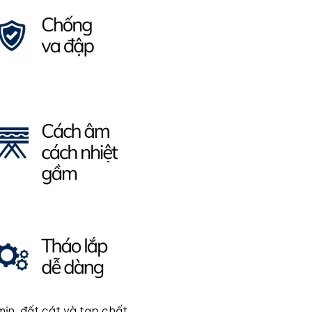
mịn, đất cát và tạp chất