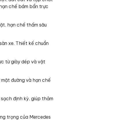
à hạn chế bám bẩn trực
mặt, hạn chế thấm sâu
àn xe. Thiết kế chuẩn
ực từ giày dép và vật
ừ mặt đường và hạn chế
 sạch định kỳ, giúp thảm
ang trọng của Mercedes