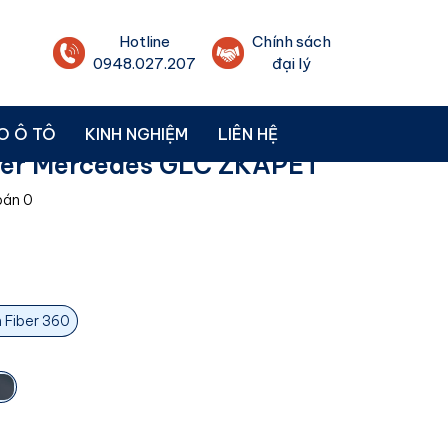
Hotline
Chính sách
0948.027.207
đại lý
O Ô TÔ
KINH NGHIỆM
LIÊN HỆ
iber Mercedes GLC ZKAPET
bán
0
 Fiber 360