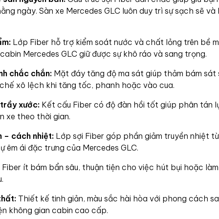
 hằng ngày. Sàn xe Mercedes GLC luôn duy trì sự sạch sẽ v
ẩm:
Lớp Fiber hỗ trợ kiểm soát nước và chất lỏng trên bề 
 cabin Mercedes GLC giữ được sự khô ráo và sang trọng.
nh chắc chắn:
Mặt đáy tăng độ ma sát giúp thảm bám sát s
hế xô lệch khi tăng tốc, phanh hoặc vào cua.
trầy xước:
Kết cấu Fiber có độ đàn hồi tốt giúp phân tán l
 xe theo thời gian.
– cách nhiệt:
Lớp sợi Fiber góp phần giảm truyền nhiệt t
 sự êm ái đặc trưng của Mercedes GLC.
Fiber ít bám bẩn sâu, thuận tiện cho việc hút bụi hoặc làm
.
hất:
Thiết kế tinh giản, màu sắc hài hòa với phong cách s
n không gian cabin cao cấp.