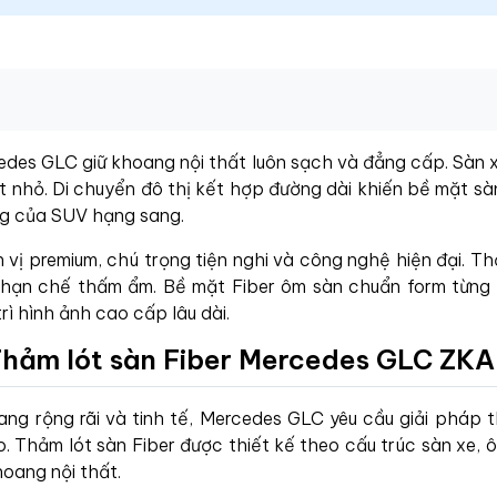
edes GLC giữ khoang nội thất luôn sạch và đẳng cấp. Sà
t nhỏ. Di chuyển đô thị kết hợp đường dài khiến bề mặt sà
ng của SUV hạng sang.
vị premium, chú trọng tiện nghi và công nghệ hiện đại. T
 hạn chế thấm ẩm. Bề mặt Fiber ôm sàn chuẩn form từng v
ì hình ảnh cao cấp lâu dài.
Thảm lót sàn Fiber Mercedes GLC ZK
ang rộng rãi và tinh tế, Mercedes GLC yêu cầu giải pháp
 Thảm lót sàn Fiber được thiết kế theo cấu trúc sàn xe, ôm
oang nội thất.