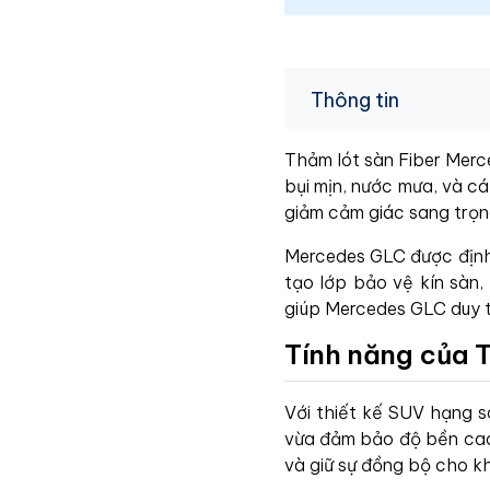
Thông tin
Thảm lót sàn Fiber Merc
bụi mịn, nước mưa, và cá
giảm cảm giác sang trọ
Mercedes GLC được định 
tạo lớp bảo vệ kín sàn,
giúp Mercedes GLC duy tr
Tính năng của 
Với thiết kế SUV hạng s
vừa đảm bảo độ bền cao.
và giữ sự đồng bộ cho kh