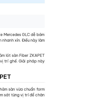
n xe Mercedes GLC dễ bám
n nhanh xỉn. Điều này làm
hảm lót sàn Fiber ZKAPET
ị trí ghế. Giải pháp này
APET
 thảm sàn vừa chuẩn form
 sát từng vị trí để chân