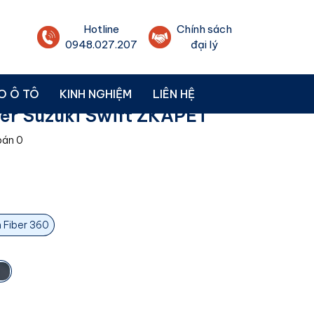
Hotline
Chính sách
0948.027.207
đại lý
O Ô TÔ
KINH NGHIỆM
LIÊN HỆ
ber Suzuki Swift ZKAPET
bán
0
 Fiber 360