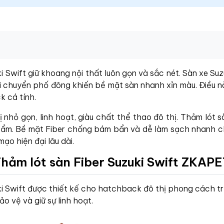
i Swift giữ khoang nội thất luôn gọn và sắc nét. Sàn xe Suz
Di chuyển phố đông khiến bề mặt sàn nhanh xỉn màu. Điều n
 cá tính.
ị nhỏ gọn, linh hoạt, giàu chất thể thao đô thị. Thảm lót
 ẩm. Bề mặt Fiber chống bám bẩn và dễ làm sạch nhanh c
mạo hiện đại lâu dài.
hảm lót sàn Fiber Suzuki Swift ZKAP
ki Swift được thiết kế cho hatchback đô thị phong cách tr
ảo vệ và giữ sự linh hoạt.