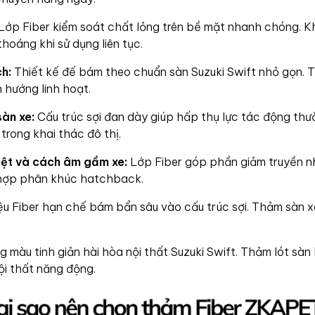
Lớp Fiber kiểm soát chất lỏng trên bề mặt nhanh chóng. Kh
thoáng khi sử dụng liên tục.
h:
Thiết kế đế bám theo chuẩn sàn Suzuki Swift nhỏ gọn. T
 hướng linh hoạt.
àn xe:
Cấu trúc sợi đan dày giúp hấp thụ lực tác động thườ
trong khai thác đô thị.
iệt và cách âm gầm xe:
Lớp Fiber góp phần giảm truyền nh
 hợp phân khúc hatchback.
ệu Fiber hạn chế bám bẩn sâu vào cấu trúc sợi. Thảm sàn x
 màu tinh giản hài hòa nội thất Suzuki Swift. Thảm lót sàn 
ội thất năng động.