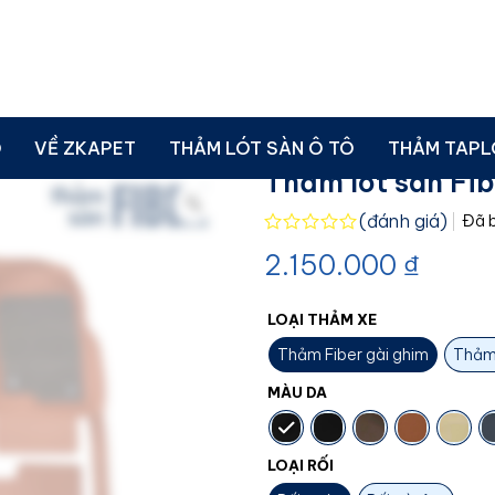
àn Fiber
» Thảm lót sàn Fiber Suzuki Swift ZKAPET
Ô
VỀ ZKAPET
THẢM LÓT SÀN Ô TÔ
THẢM TAPL
Thảm lót sàn Fi
(đánh giá)
Đã 
Được
2.150.000
₫
xếp
hạng
0.0
5
LOẠI THẢM XE
sao
Thảm Fiber gài ghim
Thảm
MÀU DA
LOẠI RỐI