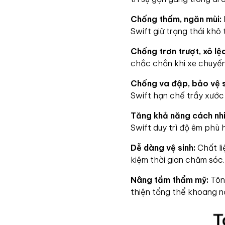
Chống thấm, ngăn mùi:
Swift giữ trạng thái khô 
Chống trơn trượt, xô lệc
chắc chắn khi xe chuyển
Chống va đập, bảo vệ s
Swift hạn chế trầy xước 
Tăng khả năng cách nh
Swift duy trì độ êm phù
Dễ dàng vệ sinh:
Chất li
kiệm thời gian chăm sóc.
Nâng tầm thẩm mỹ:
Tông
thiện tổng thể khoang n