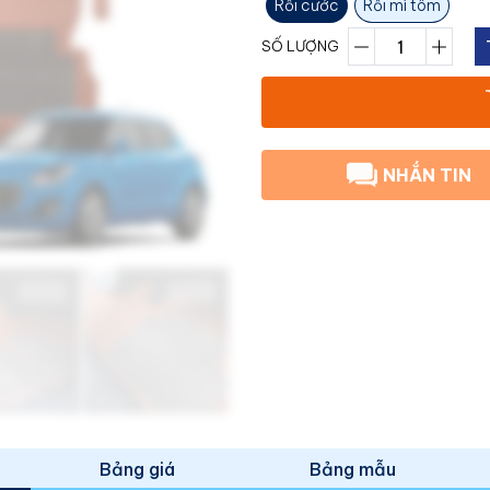
Rối cước
Rối mì tôm
SỐ LƯỢNG
NHẮN TIN
Bảng giá
Bảng mẫu