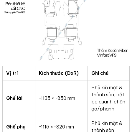
Vị trí
Kích thước (DxR)
Ghi chú
Phủ kín mặt &
thành sàn, cắt
Ghế lái
~1135 × ~850 mm
bo quanh chân
ga/phanh
Phủ kín mặt &
Ghế phụ
~1115 × ~820 mm
thành sàn