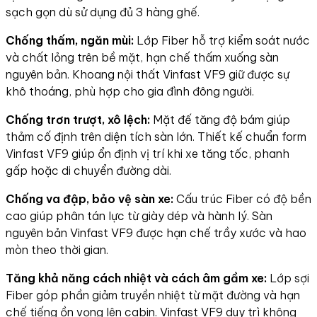
sạch gọn dù sử dụng đủ 3 hàng ghế.
Chống thấm, ngăn mùi:
Lớp Fiber hỗ trợ kiểm soát nước
và chất lỏng trên bề mặt, hạn chế thấm xuống sàn
nguyên bản. Khoang nội thất Vinfast VF9 giữ được sự
khô thoáng, phù hợp cho gia đình đông người.
Chống trơn trượt, xô lệch:
Mặt đế tăng độ bám giúp
thảm cố định trên diện tích sàn lớn. Thiết kế chuẩn form
Vinfast VF9 giúp ổn định vị trí khi xe tăng tốc, phanh
gấp hoặc di chuyển đường dài.
Chống va đập, bảo vệ sàn xe:
Cấu trúc Fiber có độ bền
cao giúp phân tán lực từ giày dép và hành lý. Sàn
nguyên bản Vinfast VF9 được hạn chế trầy xước và hao
mòn theo thời gian.
Tăng khả năng cách nhiệt và cách âm gầm xe:
Lớp sợi
Fiber góp phần giảm truyền nhiệt từ mặt đường và hạn
chế tiếng ồn vọng lên cabin. Vinfast VF9 duy trì không