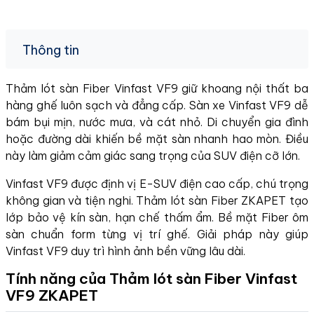
Thông tin
Thảm lót sàn Fiber Vinfast VF9 giữ khoang nội thất ba
hàng ghế luôn sạch và đẳng cấp. Sàn xe Vinfast VF9 dễ
bám bụi mịn, nước mưa, và cát nhỏ. Di chuyển gia đình
hoặc đường dài khiến bề mặt sàn nhanh hao mòn. Điều
này làm giảm cảm giác sang trọng của SUV điện cỡ lớn.
Vinfast VF9 được định vị E-SUV điện cao cấp, chú trọng
không gian và tiện nghi. Thảm lót sàn Fiber ZKAPET tạo
lớp bảo vệ kín sàn, hạn chế thấm ẩm. Bề mặt Fiber ôm
sàn chuẩn form từng vị trí ghế. Giải pháp này giúp
Vinfast VF9 duy trì hình ảnh bền vững lâu dài.
Tính năng của Thảm lót sàn Fiber Vinfast
VF9 ZKAPET