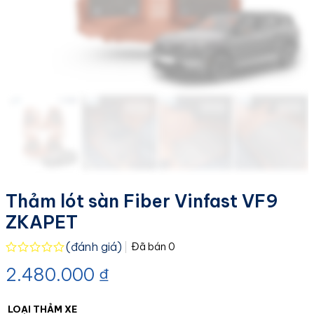
Thảm lót sàn Fiber Vinfast VF9
ZKAPET
(đánh giá)
Đã bán
0
Được
2.480.000
₫
xếp
hạng
0.0
5
LOẠI THẢM XE