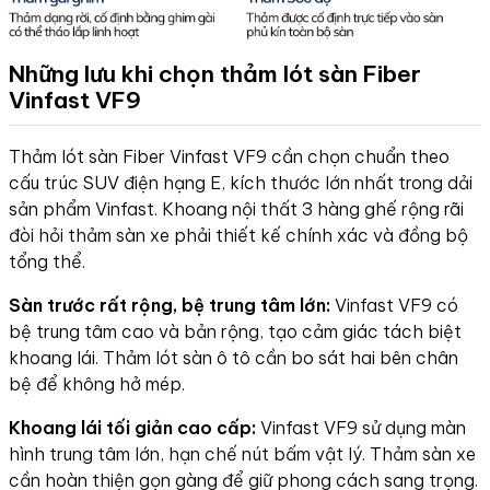
Những lưu khi chọn thảm lót sàn Fiber
Vinfast VF9
Thảm lót sàn Fiber Vinfast VF9 cần chọn chuẩn theo
cấu trúc SUV điện hạng E, kích thước lớn nhất trong dải
sản phẩm Vinfast. Khoang nội thất 3 hàng ghế rộng rãi
đòi hỏi thảm sàn xe phải thiết kế chính xác và đồng bộ
tổng thể.
Sàn trước rất rộng, bệ trung tâm lớn:
Vinfast VF9 có
bệ trung tâm cao và bản rộng, tạo cảm giác tách biệt
khoang lái. Thảm lót sàn ô tô cần bo sát hai bên chân
bệ để không hở mép.
Khoang lái tối giản cao cấp:
Vinfast VF9 sử dụng màn
hình trung tâm lớn, hạn chế nút bấm vật lý. Thảm sàn xe
cần hoàn thiện gọn gàng để giữ phong cách sang trọng.