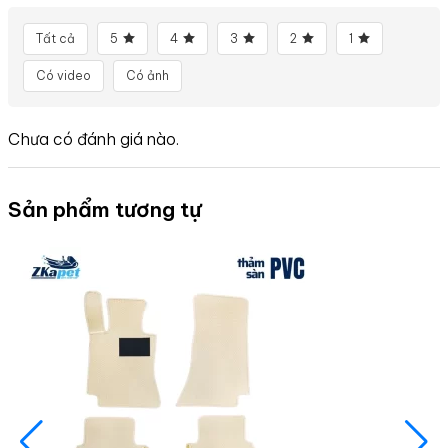
Tất cả
5
4
3
2
1
Có video
Có ảnh
Chưa có đánh giá nào.
Sản phẩm tương tự