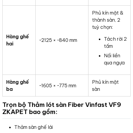
Phủ kín mặt &
thành sàn, 2
tuỳ chọn:
Hàng ghế
Tách rời 2
~2125 × ~840 mm
hai
tấm
Nối liền
qua ngựa
Hàng ghế
Phủ kín mặt
~1605 × ~775 mm
ba
sàn
Trọn bộ Thảm lót sàn Fiber Vinfast VF9
ZKAPET bao gồm:
Thảm sàn ghế lái