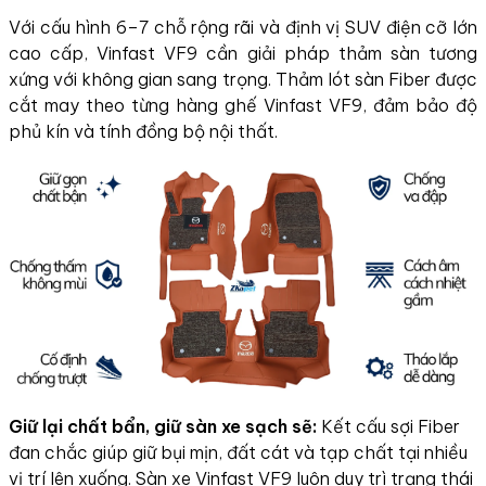
Với cấu hình 6–7 chỗ rộng rãi và định vị SUV điện cỡ lớn
cao cấp, Vinfast VF9 cần giải pháp thảm sàn tương
xứng với không gian sang trọng. Thảm lót sàn Fiber được
cắt may theo từng hàng ghế Vinfast VF9, đảm bảo độ
phủ kín và tính đồng bộ nội thất.
Giữ lại chất bẩn, giữ sàn xe sạch sẽ:
Kết cấu sợi Fiber
đan chắc giúp giữ bụi mịn, đất cát và tạp chất tại nhiều
vị trí lên xuống. Sàn xe Vinfast VF9 luôn duy trì trạng thái