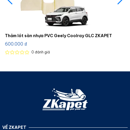
Thảm lót sàn nhựa PVC Geely Coolray GLC ZKAPET
600.000
₫
0
đánh giá
Được
xếp
hạng
0
5
sao
VỀ ZKAPET