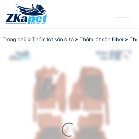
Skip to content
Trang chủ
»
Thảm lót sàn ô tô
»
Thảm lót sàn Fiber
» Thả