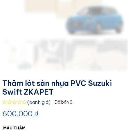
Thảm lót sàn nhựa PVC Suzuki
Swift ZKAPET
(đánh giá)
Đã bán
0
Được
600.000
₫
xếp
hạng
0.0
5
MÀU THẢM