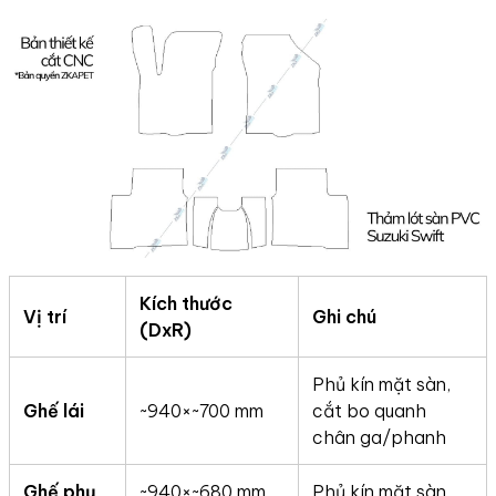
Kích thước
Vị trí
Ghi chú
(DxR)
Phủ kín mặt sàn,
Ghế lái
~940×~700 mm
cắt bo quanh
chân ga/phanh
Ghế phụ
~940×~680 mm
Phủ kín mặt sàn