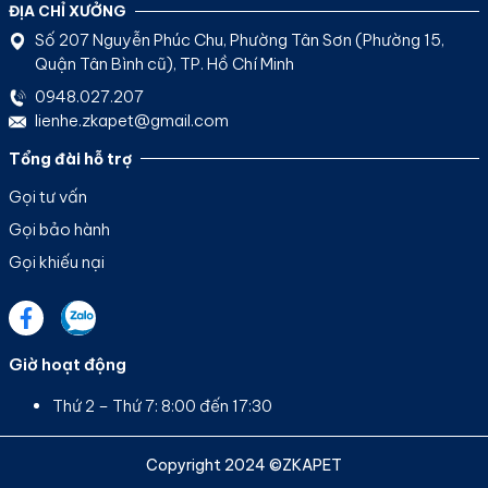
ĐỊA CHỈ XƯỞNG
Số 207 Nguyễn Phúc Chu, Phường Tân Sơn (Phường 15,
Quận Tân Bình cũ), TP. Hồ Chí Minh
0948.027.207
lienhe.zkapet@gmail.com
Tổng đài hỗ trợ
Gọi tư vấn
Gọi bảo hành
Gọi khiếu nại
Giờ hoạt động
Thứ 2 – Thứ 7: 8:00 đến 17:30
Copyright 2024 ©ZKAPET