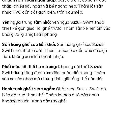
Chuẩn form sàn ngắn thấp:
Suzuki Swift có sàn trước
thấp, chiều sâu ngắn và bề ngang hẹp. Thảm lót sàn
nhựa PVC cần cắt gọn biên, tránh dư mép.
Yên ngựa trung tâm nhỏ:
Yên ngựa Suzuki Swift thấp,
thiết kế gọn giữa hai ghế trước. Thảm sàn xe nên ôm vừa
khối giữa, giữ mặt sàn phẳng.
Sàn hàng ghế sau liền khối:
Sàn hàng ghế sau Suzuki
Swift nhỏ, ít chia cắt. Thảm lót sàn xe cần phủ đủ diện
tích, không xâm lấn thành nhựa.
Phối màu nội thất trẻ trung:
Khoang nội thất Suzuki
Swift dùng tông đen, xám đậm hoặc điểm sáng. Thảm
sàn xe nên chọn màu trung tính, giữ tổng thể cân đối.
Hành trình ghế trước ngắn:
Ghế trước Suzuki Swift có
biên độ trượt hạn chế. Thảm lót sàn ô tô cần chừa
khoảng chuẩn, tránh cấn ray ghế.