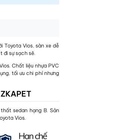
i Toyota Vios, sàn xe dễ
 đi sự sạch sẽ.
ios. Chất liệu nhựa PVC
ng, tối ưu chi phí nhưng
s ZKAPET
 thất sedan hạng B. Sản
oyota Vios.