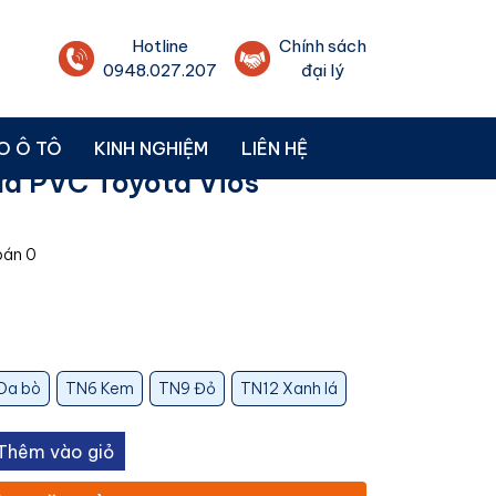
Hotline
Chính sách
0948.027.207
đại lý
ET
O Ô TÔ
KINH NGHIỆM
LIÊN HỆ
ựa PVC Toyota Vios
bán
0
Da bò
TN6 Kem
TN9 Đỏ
TN12 Xanh lá
Thêm vào giỏ