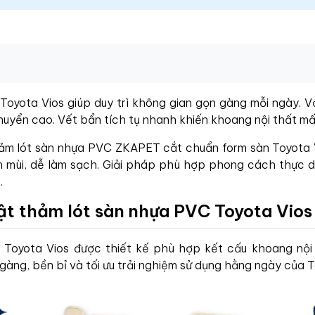
oyota Vios giúp duy trì không gian gọn gàng mỗi ngày. Vớ
huyển cao. Vết bẩn tích tụ nhanh khiến khoang nội thất mất
hảm lót sàn nhựa PVC ZKAPET cắt chuẩn form sàn Toyota V
mùi, dễ làm sạch. Giải pháp phù hợp phong cách thực dụ
.
bật thảm lót sàn nhựa PVC Toyota Vio
Toyota Vios được thiết kế phù hợp kết cấu khoang nội
àng, bền bỉ và tối ưu trải nghiệm sử dụng hằng ngày của T