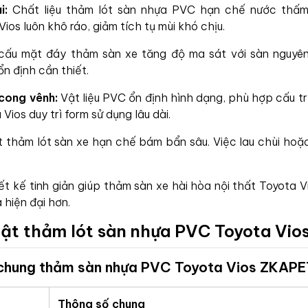
i:
Chất liệu thảm lót sàn nhựa PVC hạn chế nước thấm 
ios luôn khô ráo, giảm tích tụ mùi khó chịu.
ấu mặt đáy thảm sàn xe tăng độ ma sát với sàn nguyên
ổn định cần thiết.
 cong vênh:
Vật liệu PVC ổn định hình dạng, phù hợp cấu t
ios duy trì form sử dụng lâu dài.
 thảm lót sàn xe hạn chế bám bẩn sâu. Việc lau chùi hoặc
t kế tinh giản giúp thảm sàn xe hài hòa nội thất Toyota V
 hiện đại hơn.
uật thảm lót sàn nhựa PVC Toyota Vi
 chung thảm sàn nhựa PVC Toyota Vios ZKAPE
Thông số chung