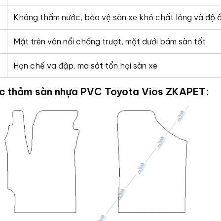
Không thấm nước, bảo vệ sàn xe khỏ chất lỏng và độ 
Mặt trên vân nổi chống trượt, mặt dưới bám sàn tốt
Hạn chế va đập, ma sát tổn hại sàn xe
ớc thảm sàn nhựa PVC Toyota Vios ZKAPET: