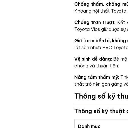
Chống thấm, chống mù
Khoang nội thất Toyota V
Chống trơn trượt:
Kết c
Toyota Vios giữ được sự 
Giữ form bền bỉ, không
lót sàn nhựa PVC Toyota V
Vệ sinh dễ dàng:
Bề mặt
chóng và thuận tiện.
Nâng tầm thẩm mỹ:
Thiế
thất trở nên gọn gàng và
Thông số kỹ th
Thông số kỹ thuật
Danh mục