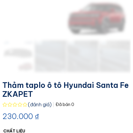
Thảm taplo ô tô Hyundai Santa Fe
ZKAPET
(đánh giá)
Đã bán
0
Được
230.000
₫
xếp
hạng
0.0
5
CHẤT LIỆU