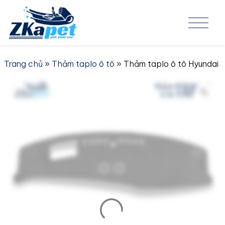
Skip to content
Trang chủ
»
Thảm taplo ô tô
» Thảm taplo ô tô Hyundai