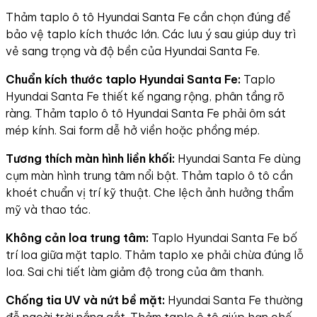
Thảm taplo ô tô Hyundai Santa Fe cần chọn đúng để
bảo vệ taplo kích thước lớn. Các lưu ý sau giúp duy trì
vẻ sang trọng và độ bền của Hyundai Santa Fe.
Chuẩn kích thước taplo Hyundai Santa Fe:
Taplo
Hyundai Santa Fe thiết kế ngang rộng, phân tầng rõ
ràng. Thảm taplo ô tô Hyundai Santa Fe phải ôm sát
mép kính. Sai form dễ hở viền hoặc phồng mép.
Tương thích màn hình liền khối:
Hyundai Santa Fe dùng
cụm màn hình trung tâm nổi bật. Thảm taplo ô tô cần
khoét chuẩn vị trí kỹ thuật. Che lệch ảnh hưởng thẩm
mỹ và thao tác.
Không cản loa trung tâm:
Taplo Hyundai Santa Fe bố
trí loa giữa mặt taplo. Thảm taplo xe phải chừa đúng lỗ
loa. Sai chi tiết làm giảm độ trong của âm thanh.
Chống tia UV và nứt bề mặt:
Hyundai Santa Fe thường