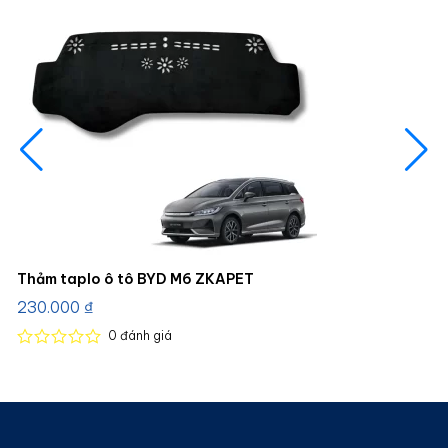
Thảm taplo ô tô BYD M6 ZKAPET
230.000
₫
0
đánh giá
Được
xếp
hạng
0
5
sao