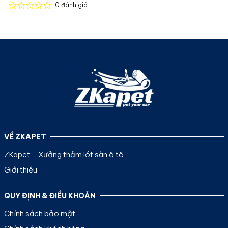
0
đánh giá
Được
xếp
hạng
0
5
sao
VỀ ZKAPET
ZKapet – Xưởng thảm lót sàn ô tô
Giới thiệu
QUY ĐỊNH & ĐIỀU KHOẢN
Chính sách bảo mật