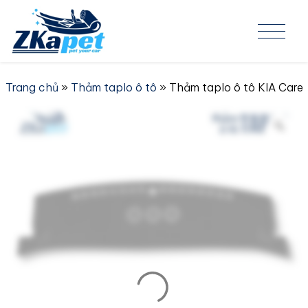
Skip to content
Trang chủ
»
Thảm taplo ô tô
» Thảm taplo ô tô KIA Car