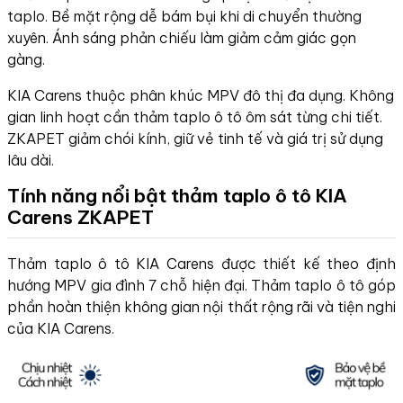
taplo. Bề mặt rộng dễ bám bụi khi di chuyển thường
xuyên. Ánh sáng phản chiếu làm giảm cảm giác gọn
gàng.
KIA Carens thuộc phân khúc MPV đô thị đa dụng. Không
gian linh hoạt cần thảm taplo ô tô ôm sát từng chi tiết.
ZKAPET giảm chói kính, giữ vẻ tinh tế và giá trị sử dụng
lâu dài.
Tính năng nổi bật thảm taplo ô tô KIA
Carens ZKAPET
Thảm taplo ô tô KIA Carens được thiết kế theo định
hướng MPV gia đình 7 chỗ hiện đại. Thảm taplo ô tô góp
phần hoàn thiện không gian nội thất rộng rãi và tiện nghi
của KIA Carens.