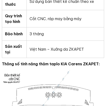
Sử dụng bản thiết kế chuẩn theo xe
thước
Quy trình
Cắt CNC, ráp may bằng máy
tạo hình
Bảo hành
3 tháng
Sản xuất
Việt Nam – Xưởng da ZKAPET
tại
Thông số tính năng thảm taplo
KIA Carens ZKAPET: