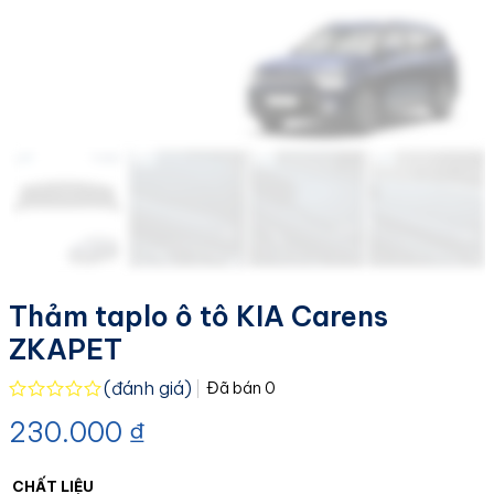
Thảm taplo ô tô KIA Carens
ZKAPET
(đánh giá)
Đã bán
0
Được
230.000
₫
xếp
hạng
0.0
5
CHẤT LIỆU