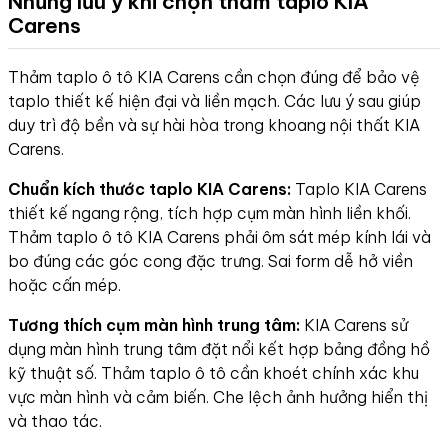
Những lưu ý khi chọn thảm taplo KIA
Carens
Thảm taplo ô tô KIA Carens cần chọn đúng để bảo vệ
taplo thiết kế hiện đại và liền mạch. Các lưu ý sau giúp
duy trì độ bền và sự hài hòa trong khoang nội thất KIA
Carens.
Chuẩn kích thước taplo KIA Carens:
Taplo KIA Carens
thiết kế ngang rộng, tích hợp cụm màn hình liền khối.
Thảm taplo ô tô KIA Carens phải ôm sát mép kính lái và
bo đúng các góc cong đặc trưng. Sai form dễ hở viền
hoặc cấn mép.
Tương thích cụm màn hình trung tâm:
KIA Carens sử
dụng màn hình trung tâm đặt nổi kết hợp bảng đồng hồ
kỹ thuật số. Thảm taplo ô tô cần khoét chính xác khu
vực màn hình và cảm biến. Che lệch ảnh hưởng hiển thị
và thao tác.