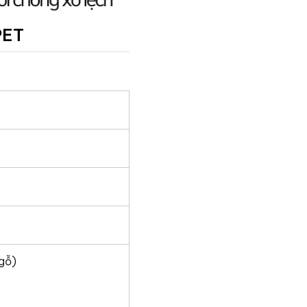
PET
gỗ)