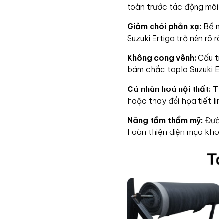
toàn trước tác động môi
Giảm chói phản xạ:
Bề m
Suzuki Ertiga trở nên rõ 
Không cong vênh:
Cấu tr
bám chắc taplo Suzuki E
Cá nhân hoá nội thất:
Th
hoặc thay đổi họa tiết li
Nâng tầm thẩm mỹ:
Đườn
hoàn thiện diện mạo khoa