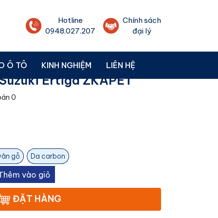
Hotline
Chính sách
0948.027.207
đại lý
O Ô TÔ
KINH NGHIỆM
LIÊN HỆ
 Suzuki Ertiga ZKAPET
bán
0
vân gỗ
Da carbon
Thêm vào giỏ
ĐẶT HÀNG