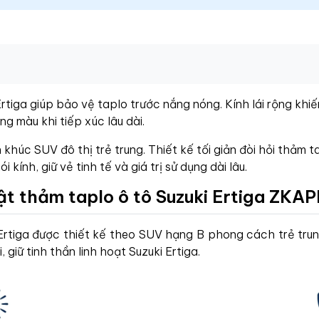
rtiga giúp bảo vệ taplo trước nắng nóng. Kính lái rộng khi
g màu khi tiếp xúc lâu dài.
khúc SUV đô thị trẻ trung. Thiết kế tối giản đòi hỏi thảm t
kính, giữ vẻ tinh tế và giá trị sử dụng dài lâu.
ật thảm taplo ô tô Suzuki Ertiga ZKA
Ertiga được thiết kế theo SUV hạng B phong cách trẻ tru
, giữ tinh thần linh hoạt Suzuki Ertiga.