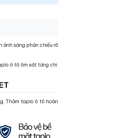
ến ánh sáng phản chiếu rõ
aplo ô tô ôm sát từng chi
PET
ng. Thảm taplo ô tô hoàn