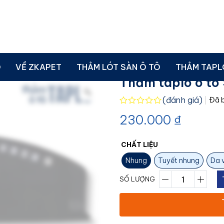
ô tô Suzuki Ertiga ZKAPET
Ô
VỀ ZKAPET
THẢM LÓT SÀN Ô TÔ
THẢM TAPL
Thảm taplo ô tô
(đánh giá)
Đã 
Được
230.000
₫
xếp
hạng
0.0
5
CHẤT LIỆU
sao
Nhung
Tuyết nhung
Da 
SỐ LƯỢNG