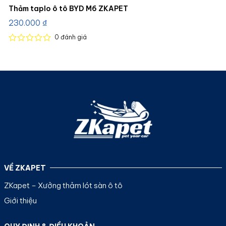
Thảm taplo ô tô BYD M6 ZKAPET
230.000
₫
0
đánh giá
Được
xếp
hạng
0
5
sao
VỀ ZKAPET
ZKapet – Xưởng thảm lót sàn ô tô
Giới thiệu