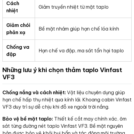
Cách
Giảm truyền nhiệt từ mặt taplo
nhiệt
Giảm chói
Bề mặt nhám giúp hạn chế lóa kính
phản xạ
Chống va
Hạn chế va đập, ma sát tổn hại taplo
đập
Những lưu ý khi chọn thảm taplo Vinfast
VF3
Chống nắng và cách nhiệt:
Vật liệu chuyên dụng giúp
hạn chế hấp thụ nhiệt qua kính lái. Khoang cabin Vinfast
VF3 duy trì sự dễ chịu khi đỗ xe ngoài trời nắng.
Bảo vệ bề mặt taplo:
Thiết kế cắt may chính xác, ôm
sát từng đường nét taplo Vinfast VF3. Bề mặt nguyên
bản được bảo vệ khỏi bụi bẩn và tác động môi trường