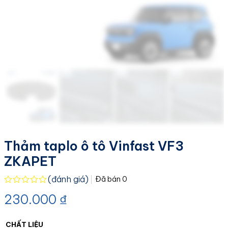
Thảm taplo ô tô Vinfast VF3
ZKAPET
(đánh giá)
Đã bán
0
Được
230.000
₫
xếp
hạng
0.0
5
CHẤT LIỆU