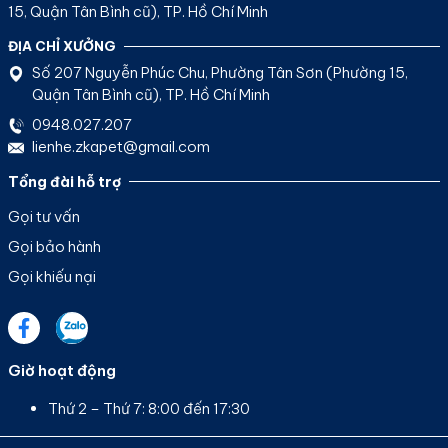
15, Quận Tân Bình cũ), TP. Hồ Chí Minh
ĐỊA CHỈ XƯỞNG
Số 207 Nguyễn Phúc Chu, Phường Tân Sơn (Phường 15,
Quận Tân Bình cũ), TP. Hồ Chí Minh
0948.027.207
lienhe.zkapet@gmail.com
Tổng đài hỗ trợ
Gọi tư vấn
Gọi bảo hành
Gọi khiếu nại
Giờ hoạt động
Thứ 2 – Thứ 7: 8:00 đến 17:30