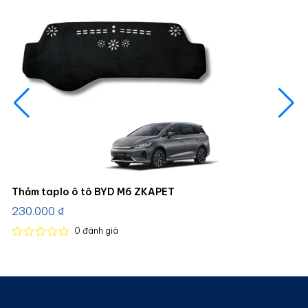
Thảm taplo ô tô BYD M6 ZKAPET
230.000
₫
0
đánh giá
Được
xếp
hạng
0
5
sao