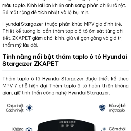
màu taplo. Kính lái lớn khiến ánh sáng phản chiếu rõ rệt.
Bề mặt rộng dễ tích nhiệt và lộ bụi mịn.
Hyundai Stargazer thuộc phân khúc MPV gia đình trẻ.
Thiết kế tương lai cần thảm taplo ô tô ôm sát từng chi
tiết. ZKAPET giảm chói kính, giữ vẻ gọn gàng và giá trị
thẩm mỹ lâu dài.
Tính năng nổi bật thảm taplo ô tô Hyundai
Stargazer ZKAPET
Thảm taplo ô tô Hyundai Stargazer được thiết kế theo
MPV 7 chỗ hiện đại. Thảm taplo ô tô hoàn thiện không
gian, giữ tinh thần công nghệ Hyundai Stargazer.