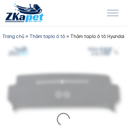
Skip to content
Trang chủ
»
Thảm taplo ô tô
» Thảm taplo ô tô Hyundai 