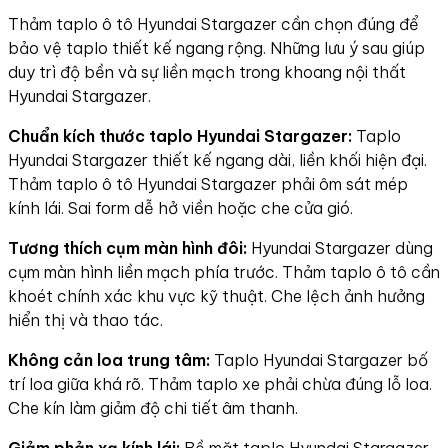
Thảm taplo ô tô Hyundai Stargazer cần chọn đúng để
bảo vệ taplo thiết kế ngang rộng. Những lưu ý sau giúp
duy trì độ bền và sự liền mạch trong khoang nội thất
Hyundai Stargazer.
Chuẩn kích thước taplo Hyundai Stargazer:
Taplo
Hyundai Stargazer thiết kế ngang dài, liền khối hiện đại.
Thảm taplo ô tô Hyundai Stargazer phải ôm sát mép
kính lái. Sai form dễ hở viền hoặc che cửa gió.
Tương thích cụm màn hình đôi:
Hyundai Stargazer dùng
cụm màn hình liền mạch phía trước. Thảm taplo ô tô cần
khoét chính xác khu vực kỹ thuật. Che lệch ảnh hưởng
hiển thị và thao tác.
Không cản loa trung tâm:
Taplo Hyundai Stargazer bố
trí loa giữa khá rõ. Thảm taplo xe phải chừa đúng lỗ loa.
Che kín làm giảm độ chi tiết âm thanh.