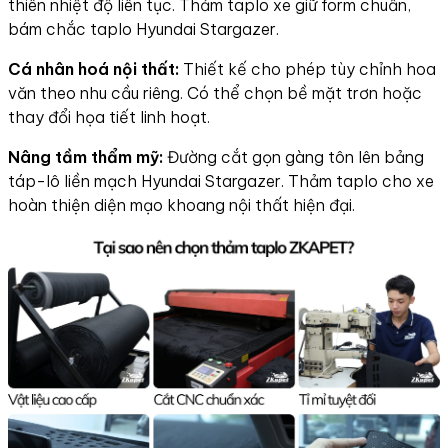
thiên nhiệt độ liên tục. Thảm taplo xe giữ form chuẩn,
bám chắc taplo Hyundai Stargazer.
Cá nhân hoá nội thất:
Thiết kế cho phép tùy chỉnh hoa
văn theo nhu cầu riêng. Có thể chọn bề mặt trơn hoặc
thay đổi họa tiết linh hoạt.
Nâng tầm thẩm mỹ:
Đường cắt gọn gàng tôn lên bảng
táp-lô liền mạch Hyundai Stargazer. Thảm taplo cho xe
hoàn thiện diện mạo khoang nội thất hiện đại.