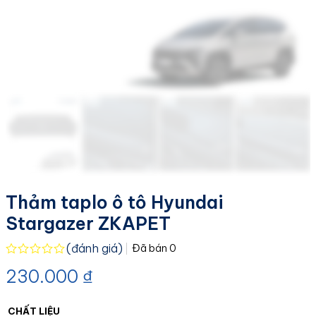
Thảm taplo ô tô Hyundai
Stargazer ZKAPET
(đánh giá)
Đã bán
0
Được
230.000
₫
xếp
hạng
0.0
5
CHẤT LIỆU